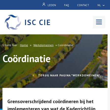
LEDEN
FAQ
CONTACT
NL
ISC CIE
Menu
U bent hier :
Home
»
Werkdomeinen
»
Coördinatie
Coördinatie
TERUG NAAR PAGINA "WERKDOMEINEN"
Grensoverschrijdend coördineren bij het
implementeren van wat de Kaderrichtlijn