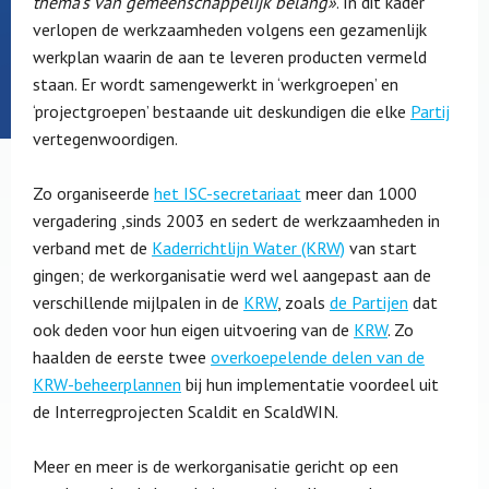
thema’s van gemeenschappelijk belang»
. In dit kader
verlopen de werkzaamheden volgens een gezamenlijk
werkplan waarin de aan te leveren producten vermeld
staan. Er wordt samengewerkt in ‘werkgroepen’ en
‘projectgroepen’ bestaande uit deskundigen die elke
Partij
vertegenwoordigen.
Zo organiseerde
het ISC-secretariaat
meer dan 1000
vergadering ,sinds 2003 en sedert de werkzaamheden in
verband met de
Kaderrichtlijn Water (KRW)
van start
gingen; de werkorganisatie werd wel aangepast aan de
verschillende mijlpalen in de
KRW
, zoals
de Partijen
dat
ook deden voor hun eigen uitvoering van de
KRW
. Zo
haalden de eerste twee
overkoepelende delen van de
KRW-beheerplannen
bij hun implementatie voordeel uit
de Interregprojecten Scaldit en ScaldWIN.
Meer en meer is de werkorganisatie gericht op een