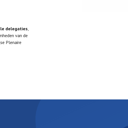
ële delegaties
,
mheden van de
kse Plenaire