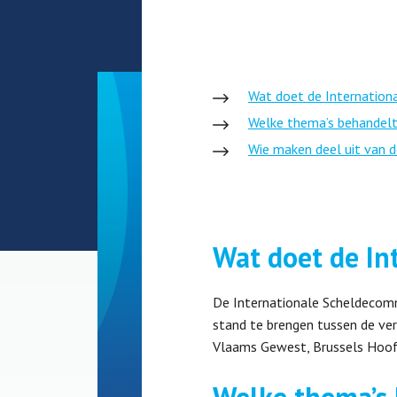
Wat doet de Internation
Welke thema’s behandelt
Wie maken deel uit van 
Wat doet de In
De Internationale Scheldecomm
stand te brengen tussen de vers
Vlaams Gewest, Brussels Hoofd