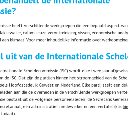
behandelt de Internationale
sie?
issie heeft verschillende werkgroepen die een bepaald aspect van
laktewater, calamiteuze verontreiniging, vissen, economische analy
 aan klimaat. Voor meer inhoudelijke informatie over werkdomeine
 uit van de Internationale Sche
ernationale Scheldecommissie (ISC) wordt elke twee jaar afgewiss
 de ISC. Dat zijn de partijen binnen het stroomgebied van de Scheld
els Hoofdstedelijk Gewest en Nederland. Elke partij stelt een dele
ieleden aan die de overheden in de verschillende werkgroepen vert
die bestaat uit de volgende personeelsleden: de Secretaris Generaal
ecretariaat, een administratief medewerker en een vertaler (klik
hie
ariaat).