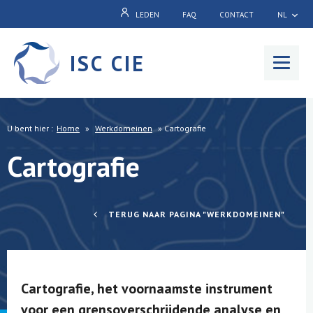
LEDEN
FAQ
CONTACT
NL
ISC CIE
Menu
U bent hier :
Home
»
Werkdomeinen
»
Cartografie
Cartografie
TERUG NAAR PAGINA "WERKDOMEINEN"
Cartografie, het voornaamste instrument
voor een grensoverschrijdende analyse en