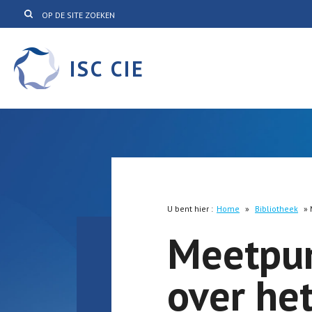
ISC CIE
U bent hier :
Home
»
Bibliotheek
»
Meetpun
over he