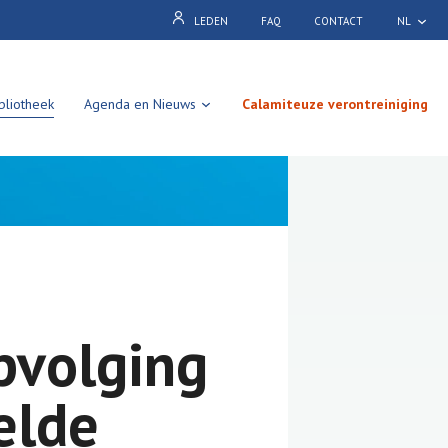
LEDEN
FAQ
CONTACT
NL
bliotheek
Agenda en Nieuws
Calamiteuze verontreiniging
pvolging
elde