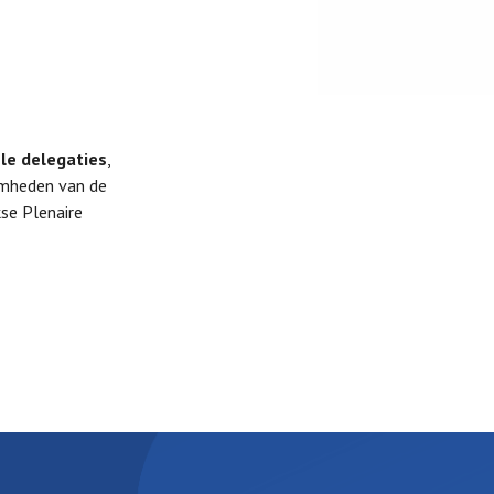
ële delegaties
,
mheden van de
kse Plenaire