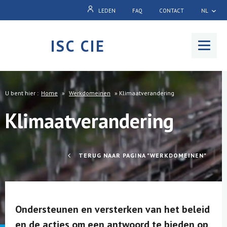
LEDEN
FAQ
CONTACT
NL
ISC CIE
Menu
U bent hier :
Home
»
Werkdomeinen
»
Klimaatverandering
Klimaatverandering
TERUG NAAR PAGINA "WERKDOMEINEN"
Ondersteunen en versterken van het beleid
en de acties om een antwoord te bieden op