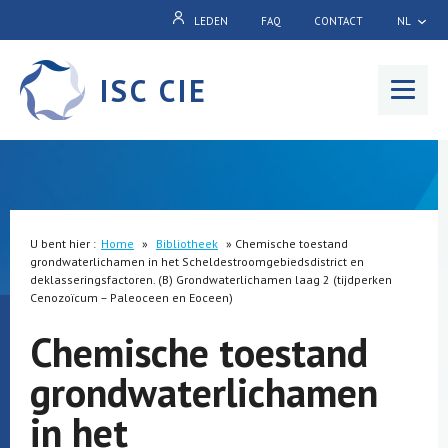
LEDEN
FAQ
CONTACT
NL
ISC CIE
Menu
U bent hier :
Home
»
Bibliotheek
»
Chemische toestand
grondwaterlichamen in het Scheldestroomgebiedsdistrict en
deklasseringsfactoren. (B) Grondwaterlichamen laag 2 (tijdperken
Cenozoïcum – Paleoceen en Eoceen)
Chemische toestand
grondwaterlichamen
in het