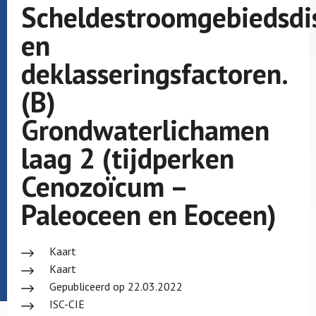
Scheldestroomgebiedsdis
en
deklasseringsfactoren.
(B)
Grondwaterlichamen
laag 2 (tijdperken
Cenozoïcum –
Paleoceen en Eoceen)
Kaart
Kaart
Gepubliceerd op 22.03.2022
ISC-CIE