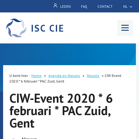
LEDEN
FAQ
CONTACT
NL
ISC CIE
Menu
U bent hier :
Home
»
Agenda en Nieuws
»
Nieuws
»
CIW-Event
2020 * 6 februari * PAC Zuid, Gent
CIW-Event 2020 * 6
februari * PAC Zuid,
Gent