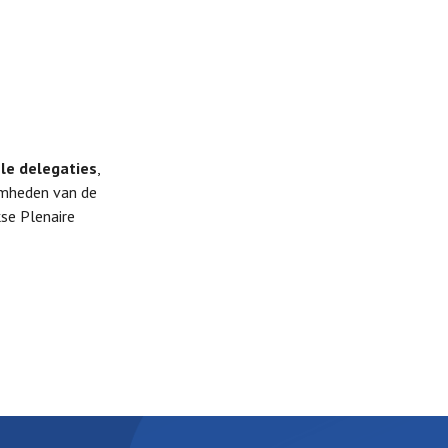
ële delegaties
,
mheden van de
kse Plenaire