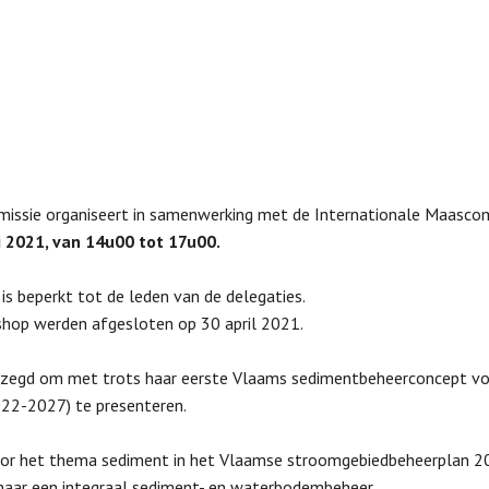
missie organiseert in samenwerking met de Internationale Maasco
2021, van 14u00 tot 17u00.
s beperkt tot de leden van de delegaties.
kshop werden afgesloten op 30 april 2021.
ezegd om met trots haar eerste Vlaams sedimentbeheerconcept vo
22-2027) te presenteren.
oor het thema sediment in het Vlaamse stroomgebiedbeheerplan 2
n naar een integraal sediment- en waterbodembeheer.