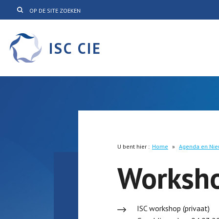
ISC CIE
U bent hier :
Home
»
Agenda en Ni
Worksh
ISC workshop (privaat)