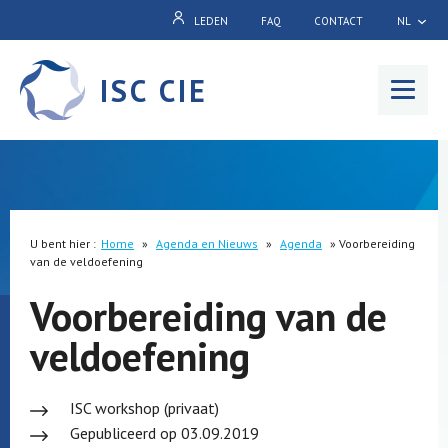
LEDEN
FAQ
CONTACT
NL
ISC CIE
Menu
U bent hier :
Home
»
Agenda en Nieuws
»
Agenda
»
Voorbereiding
van de veldoefening
Voorbereiding van de
veldoefening
ISC workshop (privaat)
Gepubliceerd op 03.09.2019