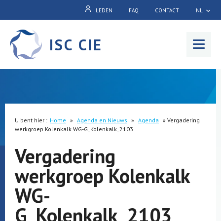
LEDEN
FAQ
CONTACT
NL
ISC CIE
Menu
U bent hier :
Home
»
Agenda en Nieuws
»
Agenda
»
Vergadering
werkgroep Kolenkalk WG-G_Kolenkalk_2103
Vergadering
werkgroep Kolenkalk
WG-
G_Kolenkalk_2103