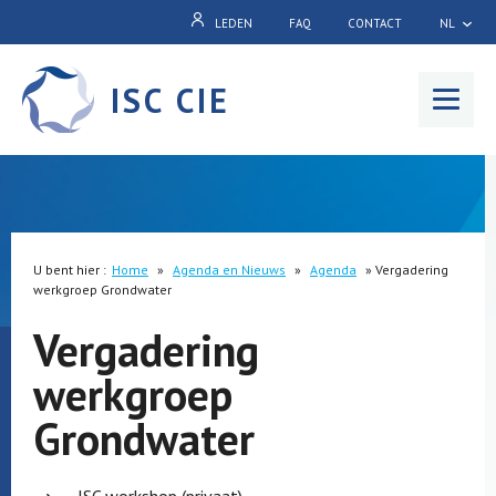
LEDEN
FAQ
CONTACT
NL
ISC CIE
Menu
U bent hier :
Home
»
Agenda en Nieuws
»
Agenda
»
Vergadering
werkgroep Grondwater
Vergadering
werkgroep
Grondwater