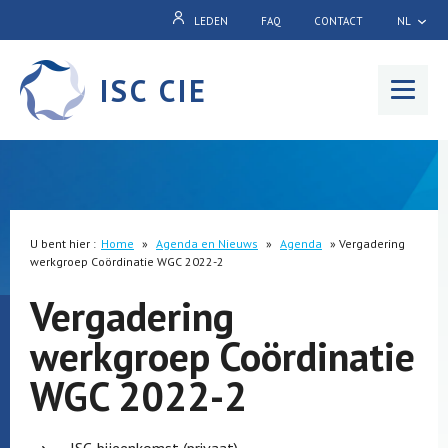
LEDEN
FAQ
CONTACT
NL
ISC CIE
Menu
U bent hier :
Home
»
Agenda en Nieuws
»
Agenda
»
Vergadering
werkgroep Coördinatie WGC 2022-2
Vergadering
werkgroep Coördinatie
WGC 2022-2