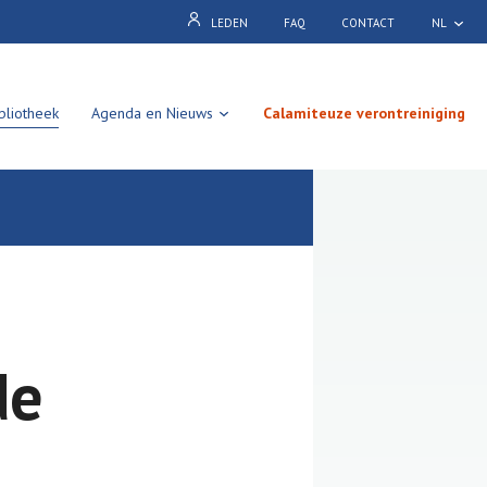
LEDEN
FAQ
CONTACT
NL
bliotheek
Agenda en Nieuws
Calamiteuze verontreiniging
de