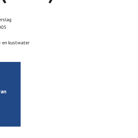
rslag
005
- en kustwater
van