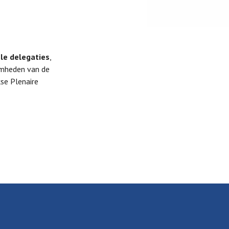
ële delegaties
,
mheden van de
kse Plenaire