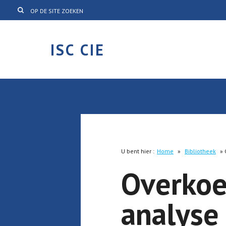
ISC CIE
U bent hier :
Home
»
Bibliotheek
»
Overkoe
analyse