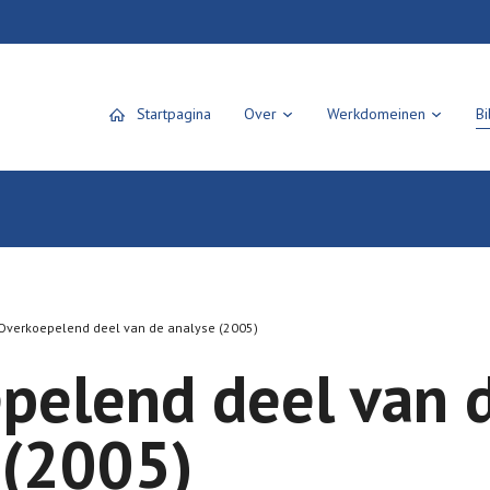
Startpagina
Over
Werkdomeinen
Bi
Overkoepelend deel van de analyse (2005)
pelend deel van 
 (2005)