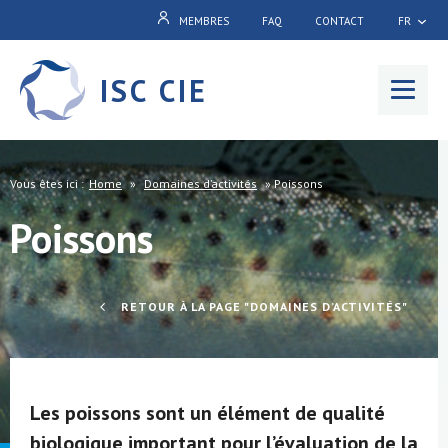
MEMBRES
FAQ
CONTACT
FR
ISC CIE
Menu
Vous êtes ici :
Home
»
Domaines d’activités
»
Poissons
Poissons
RETOUR À LA PAGE "DOMAINES D’ACTIVITÉS"
Les poissons sont un élément de qualité
biologique important pour l’évaluation de la