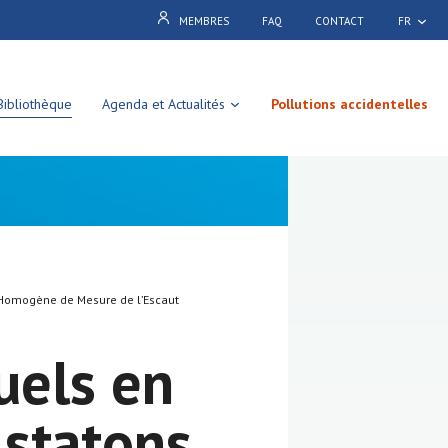
MEMBRES
FAQ
CONTACT
FR
Bibliothèque
Agenda et Actualités
Pollutions accidentelles
 Homogène de Mesure de l’Escaut
uels en
 statons