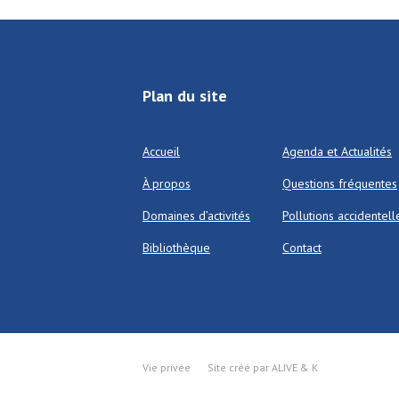
Plan du site
Accueil
Agenda et Actualités
À propos
Questions fréquentes
Domaines d’activités
Pollutions accidentell
Bibliothèque
Contact
Vie privée
Site créé par ALIVE & K