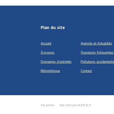
Plan du site
Accueil
Agenda et Actualités
À propos
Questions fréquentes
Domaines d’activités
Pollutions accidentell
Bibliothèque
Contact
Vie privée
Site créé par ALIVE & K