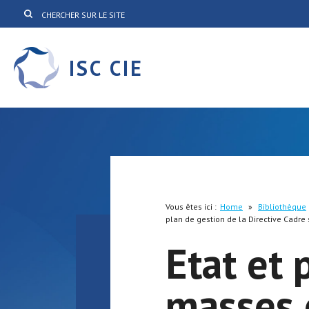
ISC CIE
Vous êtes ici :
Home
»
Bibliothèque
plan de gestion de la Directive Cadre 
Etat et 
masses 