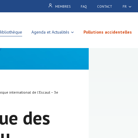
MEMBRES
FAQ
CONTACT
FR
Bibliothèque
Agenda et Actualités
Pollutions accidentelles
ique international de l’Escaut – 3e
que des
du