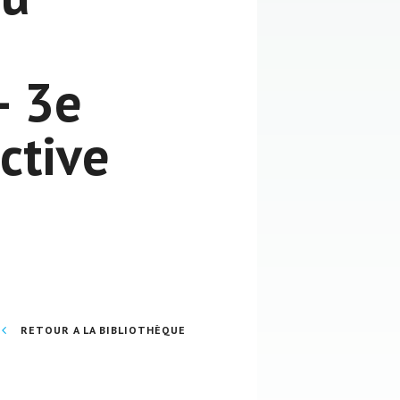
– 3e
ctive
RETOUR A LA BIBLIOTHÈQUE