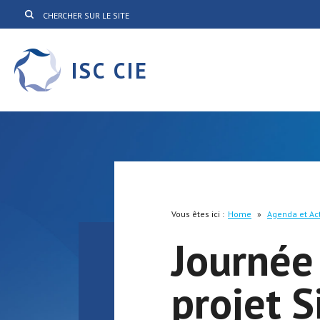
ISC CIE
Vous êtes ici :
Home
»
Agenda et Ac
Journée 
projet 